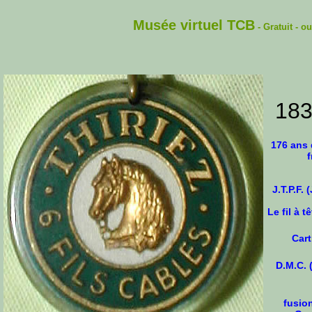
Musée virtuel
TCB
- Gratuit - ou
183
176 ans d
f
J.T.P.F. 
Le fil à t
Cart
D.M.C. 
fusio