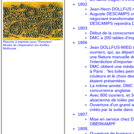
1802
Jean-Henri DOLLFUS meu
Auguste DESCAMPS crée à
négociant transformateur
DESCAMPS rejoindra 
1803
Début de la conxcurren
DMC a 200 tables d'im
Planche à imprimer pour "Perrotine"
1806
Musée de l'impression sur étoffes
Jean DOLLFUS-MIEG (180
Mulhouse
ouvriers, qui, au départ
une filature manuelle d
l'interdiction d'importe
DMC obtient une médaill
à Paris : "les toiles p
couleurs et le choix des
étaient présentées.
La même année, DMC ser
concurrence anglaise.
Avec 800 ouvriers, et 3
alsacienne de toiles pe
Ouverture d'un grand a
créés par la suite dans 
1807,
Mise en service chez 
OBERKAMPF
1808,
Ouverture de bureaux à 