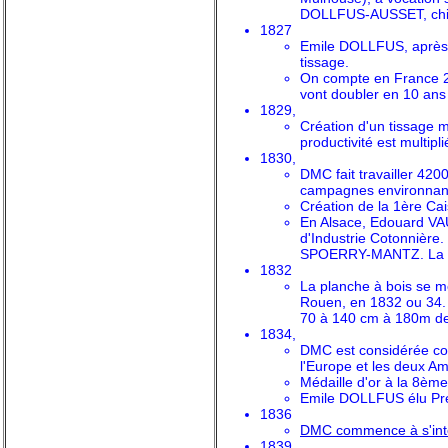
DOLLFUS-AUSSET, chimi
1827
Emile DOLLFUS, après u
tissage.
On compte en France 27
vont doubler en 10 ans
1829,
Création d'un tissage 
productivité est multipl
1830,
DMC fait travailler 420
campagnes environnant
Création de la 1ère Ca
En Alsace, Edouard VA
d'Industrie Cotonnièr
SPOERRY-MANTZ. La S
1832
La planche à bois se m
Rouen, en 1832 ou 34. E
70 à 140 cm à 180m de 
1834,
DMC est considérée co
l'Europe et les deux A
Médaille d'or à la 8èm
Emile DOLLFUS élu Prés
1836
DMC commence à s'intér
1839,