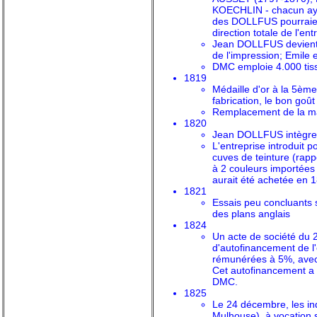
KOECHLIN - chacun ayan
des DOLLFUS pourraient 
direction totale de l'e
Jean DOLLFUS devient l
de l'impression; Emile e
DMC emploie 4.000 tisse
1819
Médaille d'or à la 5èm
fabrication, le bon goût
Remplacement de la ma
1820
Jean DOLLFUS intègre l'
L'entreprise introduit 
cuves de teinture (ra
à 2 couleurs importées
aurait été achetée en 
1821
Essais peu concluants s
des plans anglais
1824
Un acte de société du 
d'autofinancement de l'e
rémunérées à 5%, avec 
Cet autofinancement a 
DMC.
1825
Le 24 décembre, les ind
Mulhouse), à vocation 