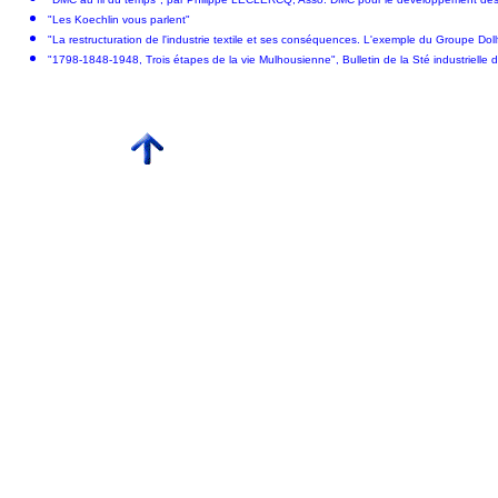
"Les Koechlin vous parlent"
"La restructuration de l'industrie textile et ses conséquences. L'exemple du Groupe D
"1798-1848-1948, Trois étapes de la vie Mulhousienne", Bulletin de la Sté industrielle