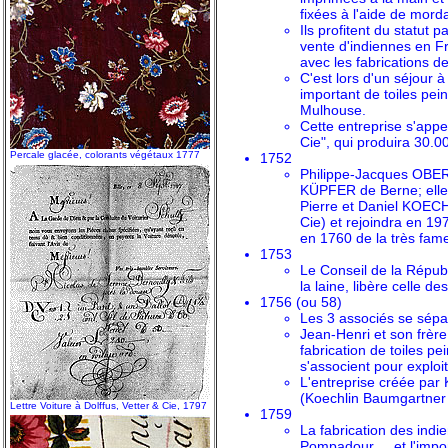
fixées à l'aide de mord
Ils profitent du statut 
vente d'indiennes en F
avec les fabrications de
C'est lors d'un séjour
important de toiles pei
Mulhouse.
Cette entreprise s'appe
Cie", qui produira 30.0
Percale glacée, colorants végétaux 1777
1752
Philippe-Jacques OBER
KÜPFER de Berne; elle 
Pierre et Daniel KOE
Cie) et rejoindra en 1
en 1760 de la très fa
1753
Le Conseil de la Répub
la laine, libère celle de
1756 (ou 58)
Les 3 associés se sépa
Jean-Henri et son frèr
fabrication de toiles pe
s'associent pour exploi
L'entreprise créée par
(Koechlin Baumgartner 
Lettre Voiture à Dolffus, Vetter & Cie, 1797
1759
La fabrication des indi
Pompadour ... et l'impo