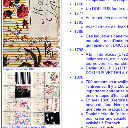
1760
Un DOLLFUS fonde une 
1777
Au retrait des associé
1783
Avec l'arrivée de Jean 
1785
Des industriels genevoi
manufactures d'indienn
qui rejoindront DMC, p
1798
A la fin du blocus (17
indienneries, est l'un
tourne vers les marchés
Daniel DOLLFUS (1769-1
Fragment indienne 1800
DOLLFUS VETTER & Cie, 
1800
700 personnes travaill
l'entreprise. Il y a 150 
importante entreprise a
encore aujourd'hui la p
En avril 1800 (Germinal
neveu de Jean-Henri, s
que cela se pratiquait 
Daniel hérite de l'entre
pour créer une société e
activités à Dornach.
De santé fragile, il 
livre échantillons & imprimés 1833