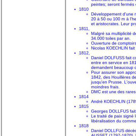
peintes; seront fermés
1810
Développement d'une no
20 à 50 ou 100 m à l'h
et aristocrates. Leur p
1811,
Malgré sa multiplicité 
34.000 toiles par an.
Ouverture de comptoirs 
Nicolas KOECHLIN fait 
1812,
Daniel DOLFUSS fait co
entre en service en 181
demandent beaucoup d
Pour assurer son appro
1842, des Houillères 
jusqu'en Prusse. L'ouv
moindres frais.
DMC est une des rares e
1814
André KOECHLIN (1789-
1815
Georges DOLLFUS fait l
Le traité de paix signé
libéralisation du comme
1818
Daniel DOLLFUS décède 
AUSSET (1797-1870), M