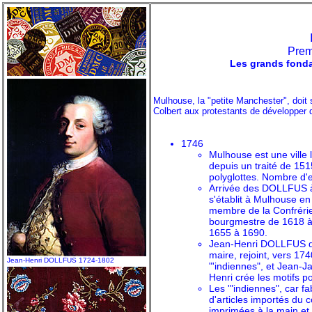
Prem
Les grands fonda
Mulhouse, la "petite Manchester", doit s
Colbert aux protestants de développer d
1746
Mulhouse est une ville 
depuis un traité de 15
polyglottes. Nombre d'e
Arrivée des DOLLFUS à
s'établit à Mulhouse en
membre de la Confrérie 
bourgmestre de 1618 à
1655 à 1690.
Jean-Henri DOLLFUS 
maire, rejoint, vers 17
Jean-Henri DOLLFUS 1724-1802
"'indiennes", et Jean
Henri crée les motifs po
Les '"indiennes", car 
d'articles importés du c
imprimées à la main et