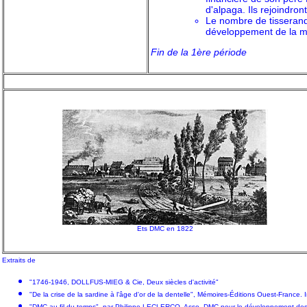
d'alpaga. Ils rejoindr
Le nombre de tisserand
développement de la m
Fin de la 1ère période
Ets DMC en 1822
Extraits de
"1746-1946, DOLLFUS-MIEG & Cie, Deux siècles d'activité"
"De la crise de la sardine à l'âge d'or de la dentelle", Mémoires-Éditions Ouest-France
"DMC au fil du temps", par Philippe LECLERCQ, Asso. DMC pour le développement des œu