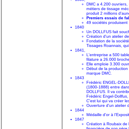
DMC a 4.200 ouvriers, 
métiers de tissage méc
produit 2 millions d'au
Premiers essais de fa
49 sociétés produisent
1840
Un DOLLFUS fait souc
Création d'un atelier d
Fondation de la société
Tissages Roannais, qu
1841,
L'entreprise a 500 tab
filature a 26.000 broch
Elle emploie 3.300 ouvr
Début de la production
marque DMC.
1843
Frédéric ENGEL-DOLLFU
(1800-1888) entre dans 
DOLLFUS. Il va contribue
Frédéric Engel-Dollfus,
C'est lui qui va créer le
Ouverture d'un atelier 
1844
Médaille d'or à l'
Exposit
1847
Création à Roubaix de
financière de son père 