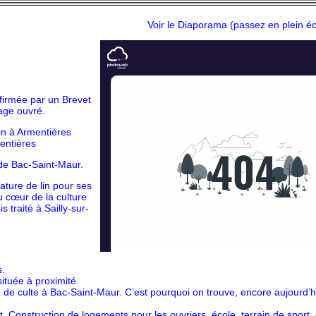
Voir le Diaporama (passez en plein é
irmée par un Brevet
iage ouvré.
in à Armentières
entières
 de Bac-Saint-Maur.
ature de lin pour ses
u cœur de la culture
s traité à Sailly-sur-
s.
située à proximité.
u de culte à Bac-Saint-Maur. C’est pourquoi on trouve, encore aujourd’h
. Construction de logements pour les ouvriers, école, terrain de sport