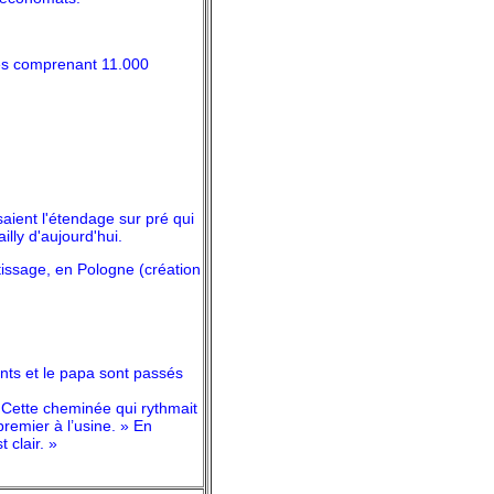
ères comprenant 11.000
saient l'étendage sur pré qui
illy d'aujourd'hui.
tissage, en Pologne (création
fants et le papa sont passés
» Cette cheminée qui rythmait
 premier à l’usine. » En
 clair. »