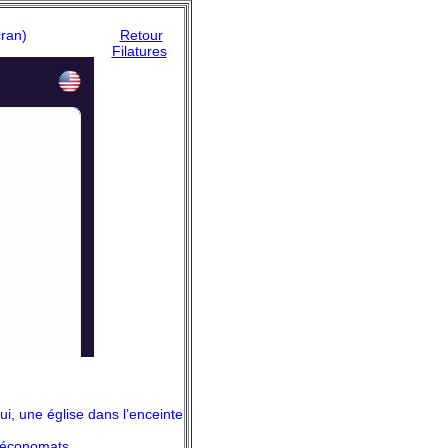
cran)
Retour
Filatures
ui, une église dans l’enceinte
, économats.