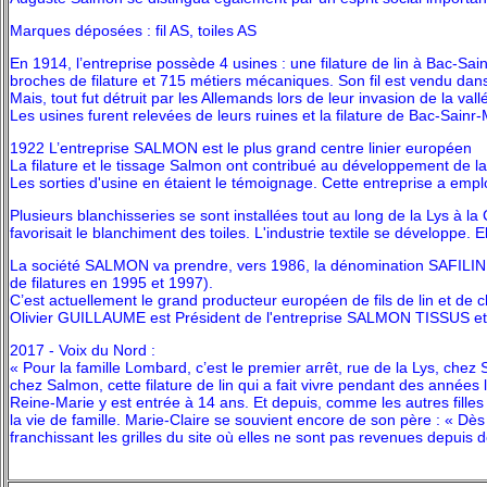
Marques déposées : fil AS, toiles AS
En 1914, l’entreprise possède 4 usines : une filature de lin à Bac-Sa
broches de filature et 715 métiers mécaniques. Son fil est vendu dans
Mais, tout fut détruit par les Allemands lors de leur invasion de la vall
L
es usines furent relevées de leurs ruines et la filature de Bac-Sai
1922 L’entreprise SALMON est le plus grand centre linier européen
La filature et le tissage Salmon ont contribué au développement de la v
Les sorties d'usine en étaient le témoignage. Cette entreprise a empl
Plusieurs blanchisseries se sont installées tout au long de la Lys à la
favorisait le blanchiment des toiles. L'industrie textile se développe. E
La société SALMON va prendre, vers 1986, la dénomination SAFILIN (Sa
de filatures en 1995 et 1997).
C’est actuellement le grand producteur européen de fils de lin et de c
Olivier GUILLAUME est Président de l'entreprise SALMON TISSUS e
2017 - Voix du Nord :
« Pour la famille Lombard, c’est le premier arrêt, rue de la Lys, chez Sa
chez Salmon, cette filature de lin qui a fait vivre pendant des années 
Reine-Marie y est entrée à 14 ans. Et depuis, comme les autres filles
la vie de famille. Marie-Claire se souvient encore de son père : « Dès qu
franchissant les grilles du site où elles ne sont pas revenues depuis d