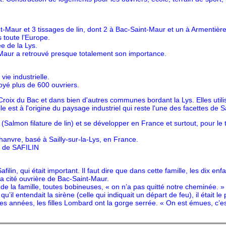
int-Maur et 3 tissages de lin, dont 2 à Bac-Saint-Maur et un à Armenti
 toute l’Europe.
ée de la Lys.
nr-Maur a retrouvé presque totalement son importance.
ie industrielle.
oyé plus de 600 ouvriers.
 Croix du Bac et dans bien d'autres communes bordant la Lys. Elles utili
lle est à l'origine du paysage industriel qui reste l'une des facettes de Sa
lmon filature de lin) et se développer en France et surtout, pour le 
hanvre, basé à Sailly-sur-la-Lys, en France.
t de SAFILIN
filin, qui était important. Il faut dire que dans cette famille, les dix en
la cité ouvrière de Bac-Saint-Maur.
 de la famille, toutes bobineuses, « on n’a pas quitté notre cheminée. 
’il entendait la sirène (celle qui indiquait un départ de feu), il était le
es années, les filles Lombard ont la gorge serrée. « On est émues, c’est