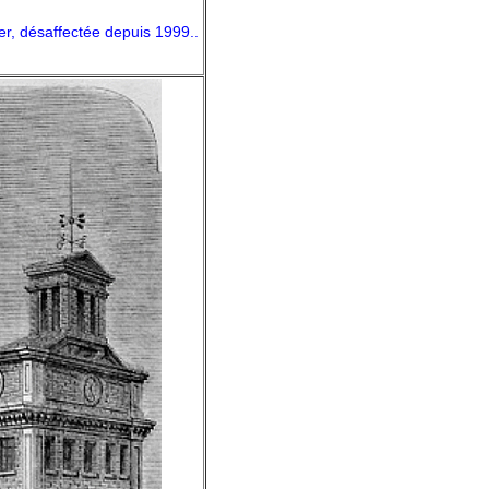
er, désaffectée depuis 1999..