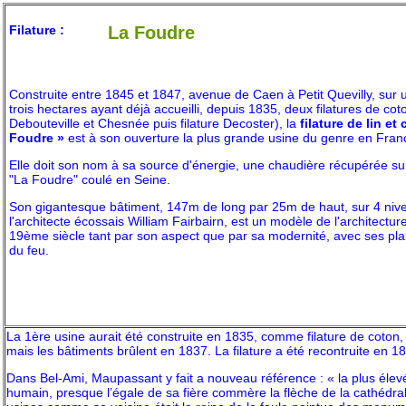
Filature :
La Foudre
Construite entre 1845 et 1847, avenue de Caen à Petit Quevilly, sur u
trois hectares ayant déjà accueilli, depuis 1835, deux filatures de coton
Debouteville et Chesnée puis filature Decoster), la
filature de lin et
Foudre »
est à son ouverture la plus grande usine du genre en Fran
Elle doit son nom à sa source d'énergie, une chaudière récupérée s
"La Foudre" coulé en Seine.
Son gigantesque bâtiment, 147m de long par 25m de haut, sur 4 niv
l'architecte écossais William Fairbairn, est un modèle de l'architecture
19ème siècle tant par son aspect que par sa modernité, avec ses pla
du feu.
La 1ère usine aurait été construite en 1835, comme filature de coton, 
mais les bâtiments brûlent en 1837. La filature a été recontruite en 1
Dans Bel-Ami, Maupassant y fait a nouveau référence : « la plus éle
humain, presque l’égale de sa fière commère la flèche de la cathédral