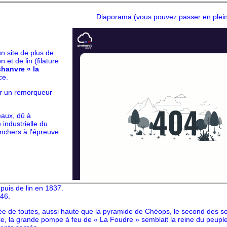
Diaporama (vous pouvez passer en plein
n site de plus de
 et de lin (filature
 chanvre « la
ce.
ur un remorqueur
eaux, dû à
 industrielle du
nchers à l'épreuve
puis de lin en 1837.
846.
vée de toutes, aussi haute que la pyramide de Chéops, le second des s
e, la grande pompe à feu de « La Foudre » semblait la reine du peuple 