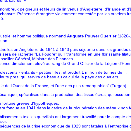
ents sacrés. »
ombreux peigneurs et fileurs de lin venus d’Angleterre, d’Irlande et d’
 chanvre. Présence étrangère violemment contestée par les ouvriers fran
ré.
industriel et homme politique normand
Auguste Pouyer Quertier
(1820-1
oton.
rielles en Angleterre de 1841 à 1843 puis séjourne dans les grandes u
ie sera de racheter "La Foudre" qu'il transforme en une florissante filat
onseiller Général, Ministre des Finances.
ompense directement élevé au rang de Grand Officier de la Légion d’Ho
ents - enfants - petites filles, et produit 1 million de tonnes de fil.
ute près, qui servira de base au calcul de la paye des ouvriers.
able de l'Ouest de la France, et l'une des plus remarquables" (Turgan)
mécanique, spécialisés dans la production des tissus écrus, qui occupen
une fortune grévée d'hypothèques.
ra fondue en 1941 dans le cadre de la récupération des métaux non f
ssements textiles quevillais ont largement travaillé pour le compte de l
ser.
équences de la crise économique de 1929 sont fatales à l’entreprise q