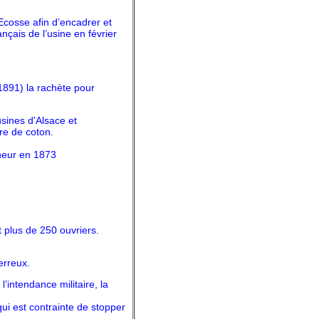
Ecosse afin d’encadrer et
çais de l’usine en février
891) la rachète pour
sines d'Alsace et
ure de coton.
nneur en 1873
t plus de 250 ouvriers.
erreux.
’intendance militaire, la
ui est contrainte de stopper