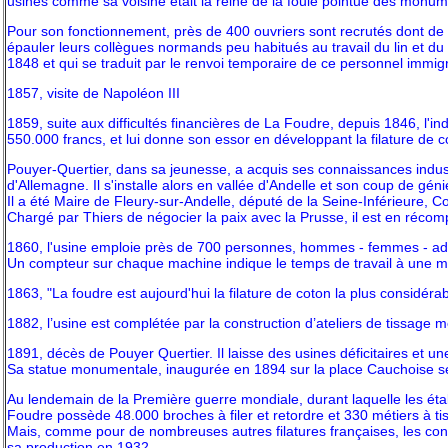
usines comme sa voisine était la reine de la foule pointue des monum
Pour son fonctionnement, près de 400 ouvriers sont recrutés dont de n
épauler leurs collègues normands peu habitués au travail du lin et du
1848 et qui se traduit par le renvoi temporaire de ce personnel immig
1857, visite de Napoléon III
1859, suite aux difficultés financières de La Foudre, depuis 1846, l'
550.000 francs, et lui donne son essor en développant la filature de c
Pouyer-Quertier, dans sa jeunesse, a acquis ses connaissances indust
d'Allemagne. Il s'installe alors en vallée d'Andelle et son coup de gén
Il a été Maire de Fleury-sur-Andelle, député de la Seine-Inférieure, C
Chargé par Thiers de négocier la paix avec la Prusse, il est en réc
1860, l'usine emploie près de 700 personnes, hommes - femmes - adolesc
Un compteur sur chaque machine indique le temps de travail à une min
1863, "La foudre est aujourd'hui la filature de coton la plus considér
1882, l’usine est complétée par la construction d’ateliers de tissage 
1891, décès de Pouyer Quertier. Il laisse des usines déficitaires et 
Sa statue monumentale, inaugurée en 1894 sur la place Cauchoise se
Au lendemain de la Première guerre mondiale, durant laquelle les établi
Foudre possède 48.000 broches à filer et retordre et 330 métiers à tis
Mais, comme pour de nombreuses autres filatures françaises, les cons
sa production en 1932.